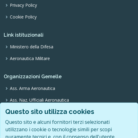
Privacy Policy
Cookie Policy
Link istituzionali
Ministero della Difesa
Aeronautica Militare
Organizzazioni Gemelle
Ass. Arma Aeronautica
Ass. Naz. Ufficiali Aeronautica
Questo sito utilizza cookies
Ass. Trasvolatori Atlantici
Questo sito e alcuni fornitori terzi selezionati
Ass. Pionieri Aeronautica
utilizzano i cookie o tecnologie simili per scopi
O.N.F.A.
puramente tecnici e, con il consenso dell'utente,