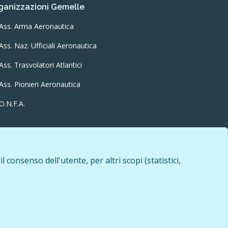
ganizzazioni Gemelle
Ass. Arma Aeronautica
Ass. Naz. Ufficiali Aeronautica
Ass. Trasvolatori Atlantici
Ass. Pionieri Aeronautica
O.N.F.A.
 consenso dell'utente, per altri scopi (statistici,
iasi mezzo e l'adattamento totale o parziale.