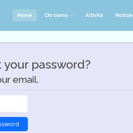
Home
Chi siamo
Attività
Notizie
t your password?
ur email.
ssword