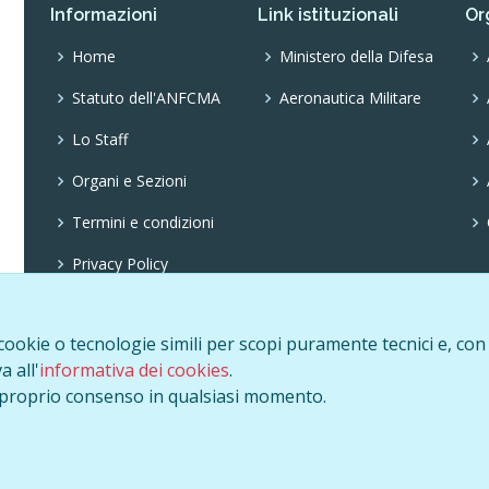
Informazioni
Link istituzionali
Or
Home
Ministero della Difesa
Statuto dell'ANFCMA
Aeronautica Militare
Lo Staff
Organi e Sezioni
Termini e condizioni
Privacy Policy
Cookie Policy
 cookie o tecnologie simili per scopi puramente tecnici e, con il
a all'
informativa dei cookies
.
il proprio consenso in qualsiasi momento.
i sono riservati. È espressamente vietata la loro riproduzione con quals
Web design by
Gimus.com