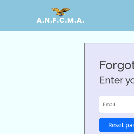
A.N.F.C.M.A.
Forgo
Enter yo
Email
Reset pa